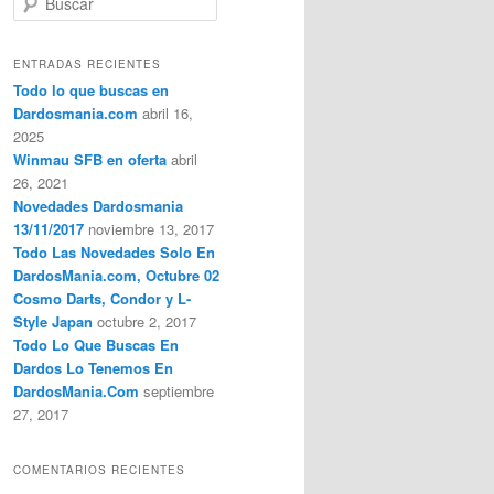
u
s
c
ENTRADAS RECIENTES
a
Todo lo que buscas en
r
Dardosmania.com
abril 16,
2025
Winmau SFB en oferta
abril
26, 2021
Novedades Dardosmania
13/11/2017
noviembre 13, 2017
Todo Las Novedades Solo En
DardosMania.com, Octubre 02
Cosmo Darts, Condor y L-
Style Japan
octubre 2, 2017
Todo Lo Que Buscas En
Dardos Lo Tenemos En
DardosMania.Com
septiembre
27, 2017
COMENTARIOS RECIENTES