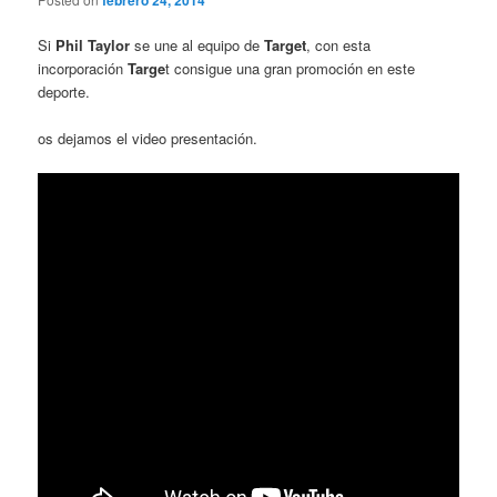
Si
Phil Taylor
se une al equipo de
Target
, con esta
incorporación
Targe
t consigue una gran promoción en este
deporte.
os dejamos el video presentación.