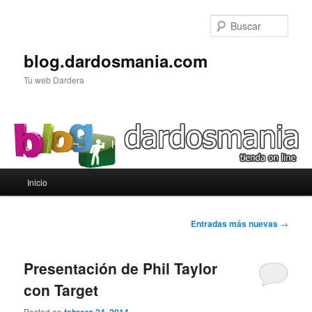
Ir
Ir
al
al
Busc
contenido
contenido
principal
secundario
blog.dardosmania.com
Tu web Dardera
Menú
Inicio
principal
Navegación
Entradas más nuevas
→
de
entradas
Presentación de Phil Taylor
con Target
Posted on
febrero 24, 2014