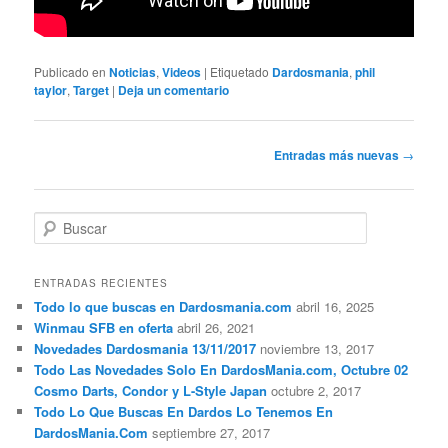
Publicado en
Noticias
,
Videos
|
Etiquetado
Dardosmania
,
phil
taylor
,
Target
|
Deja un comentario
Navegación
Entradas más nuevas
→
de
entradas
B
u
s
c
ENTRADAS RECIENTES
a
Todo lo que buscas en Dardosmania.com
abril 16, 2025
r
Winmau SFB en oferta
abril 26, 2021
Novedades Dardosmania 13/11/2017
noviembre 13, 2017
Todo Las Novedades Solo En DardosMania.com, Octubre 02
Cosmo Darts, Condor y L-Style Japan
octubre 2, 2017
Todo Lo Que Buscas En Dardos Lo Tenemos En
DardosMania.Com
septiembre 27, 2017