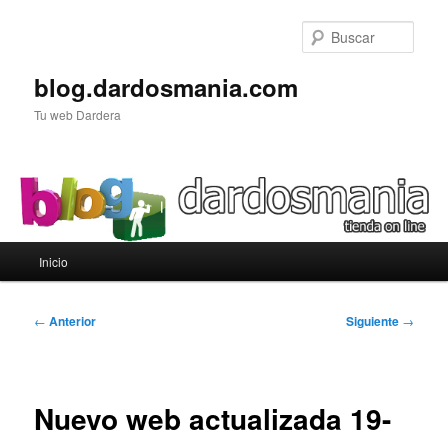
Ir
al
Busc
contenido
principal
blog.dardosmania.com
Tu web Dardera
Menú
Inicio
principal
Navegación
←
Anterior
Siguiente
→
de
entradas
Nuevo web actualizada 19-